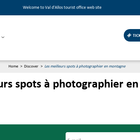
Welcome to Val d'Allos tourist office web site
TIC
Home
>
Discover
>
Les meilleurs spots à photographier en montagne
eurs spots à photographier e