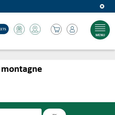
KETS
MENU
n montagne