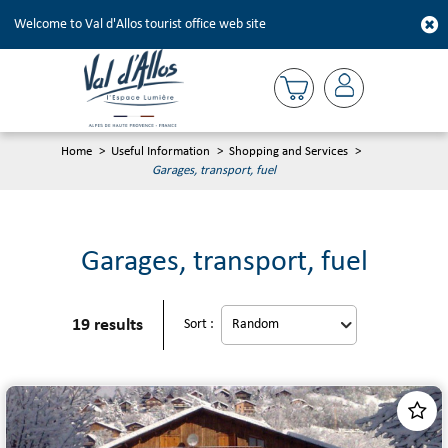
Welcome to Val d'Allos tourist office web site
Home
>
Useful Information
>
Shopping and Services
>
Garages, transport, fuel
Garages, transport, fuel
19
results
Sort :