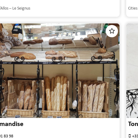
’Allos – Le Seignus
Cities
rmandise
Ton
01 83 98
+33