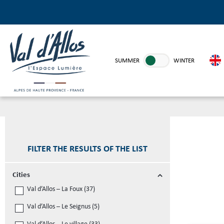
SUMMER
WINTER
FILTER THE RESULTS OF THE LIST
Cities
Val d’Allos – La Foux
(
37
)
Val d’Allos – Le Seignus
(
5
)