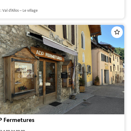
 :
Val d’Allos – Le village
P Fermetures