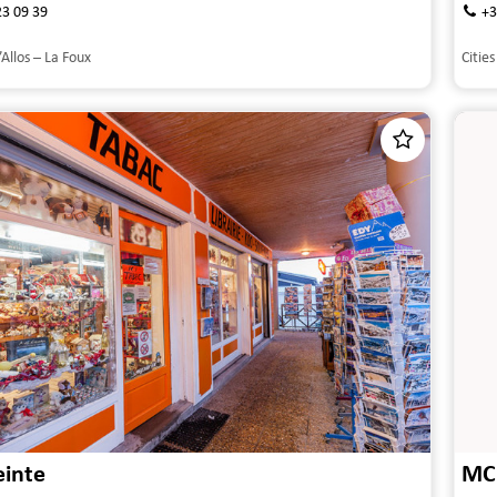
23 09 39
+3
’Allos – La Foux
Cities
einte
MC 