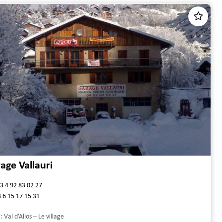
age Vallauri
3 4 92 83 02 27
 6 15 17 15 31
 :
Val d’Allos – Le village