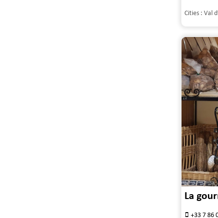
Cities :
Val d
La gou
+33 7 86 