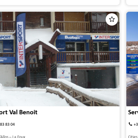
ort Val Benoit
Ser
 83 83 04
+3
’Allos – La Foux
Cities