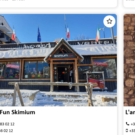
 Fun Skimium
L'a
 83 02 12
+3
46 02 12
+33