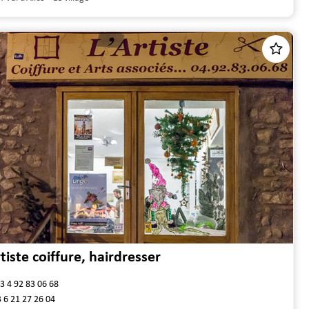
rtiste coiffure, hairdresser
3 4 92 83 06 68
 6 21 27 26 04