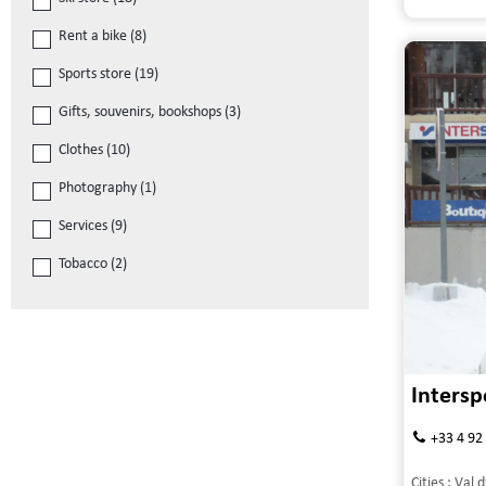
Rent a bike
(
8
)
Sports store
(
19
)
Gifts, souvenirs, bookshops
(
3
)
Clothes
(
10
)
Photography
(
1
)
Services
(
9
)
Tobacco
(
2
)
Intersp
+33 4 92
Cities :
Val d