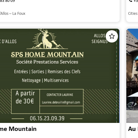
 83 80 09
+3
’Allos – La Foux
Cities
me Mountain
Au 