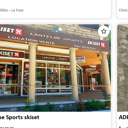
’Allos – La Foux
Cities
e Sports skiset
AD