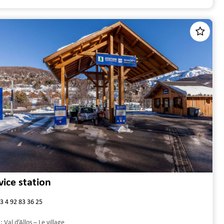
vice station
3 4 92 83 36 25
 :
Val d’Allos – Le village