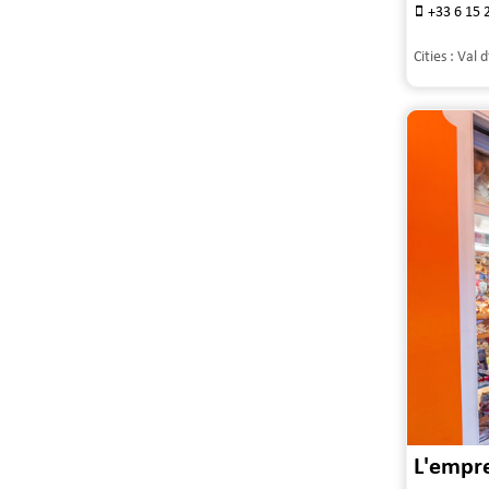
+33 6 15 
Cities :
Val d
L'empr