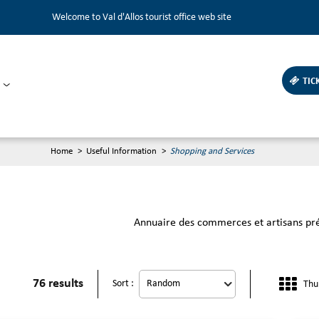
Welcome to Val d'Allos tourist office web site
TIC
Home
>
Useful Information
>
Shopping and Services
Annuaire des commerces et artisans prés
76
results
Sort :
Thu