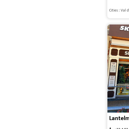
Cities :
Val d
Lantelm