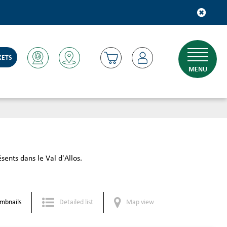
KETS
MENU
ents dans le Val d'Allos.
mbnails
Detailed list
Map view