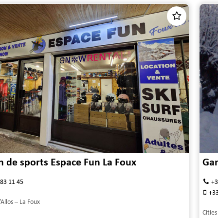
 de sports Espace Fun La Foux
Gar
 83 11 45
+3
+33
’Allos – La Foux
Cities