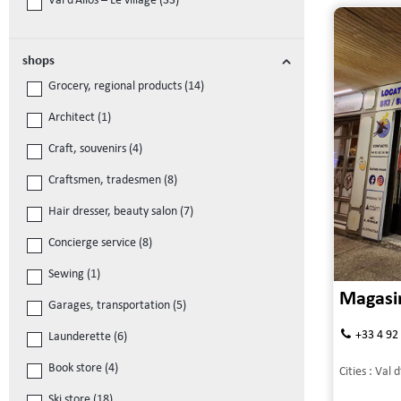
Val d’Allos – Le village
(
33
)
shops
Grocery, regional products
(
14
)
Architect
(
1
)
Craft, souvenirs
(
4
)
Craftsmen, tradesmen
(
8
)
Hair dresser, beauty salon
(
7
)
Concierge service
(
8
)
Sewing
(
1
)
Magasin
Garages, transportation
(
5
)
+33 4 92
Launderette
(
6
)
Book store
(
4
)
Cities :
Val d
Ski store
(
18
)