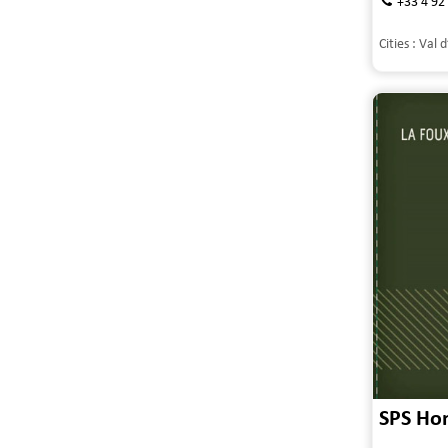
+33 4 92
Cities :
Val d
SPS Ho