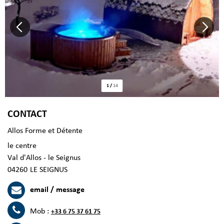
1
/
14
CONTACT
Allos Forme et Détente
le centre
Val d'Allos - le Seignus
04260
LE SEIGNUS
email / message
Mob :
+33 6 75 37 61 75