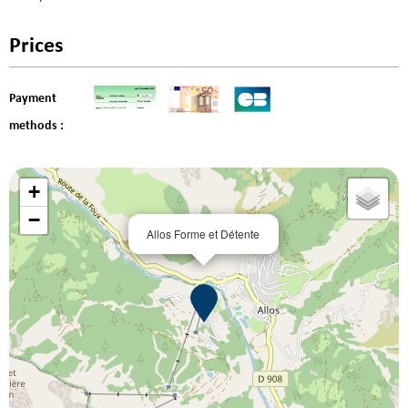
Prices
Payment
methods :
+
−
Allos Forme et Détente