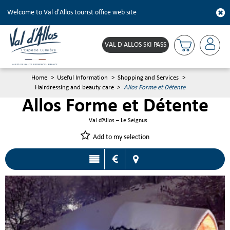
Welcome to Val d'Allos tourist office web site
VAL D'ALLOS SKI PASS
Home
>
Useful Information
>
Shopping and Services
>
Hairdressing and beauty care
>
Allos Forme et Détente
Allos Forme et Détente
Val d’Allos – Le Seignus
Add to my selection