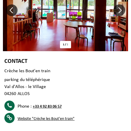
1
/
2
CONTACT
Crèche les Bout'en train
parking du téléphérique
Val d'Allos - le Village
04260
ALLOS
Phone :
+33 4 92 83 06 57
Website
"Crèche les Bout'en train"