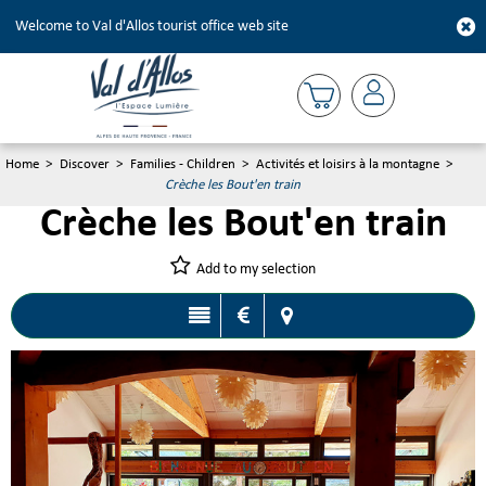
Welcome to Val d'Allos tourist office web site
Home
>
Discover
>
Families - Children
>
Activités et loisirs à la montagne
>
Crèche les Bout'en train
Crèche les Bout'en train
Add to my selection