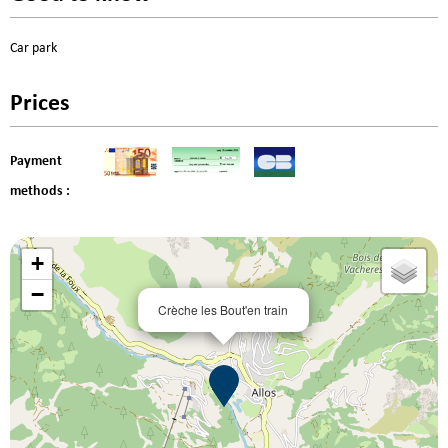
Car park
Prices
Payment
methods :
+
−
Crèche les Bout'en train